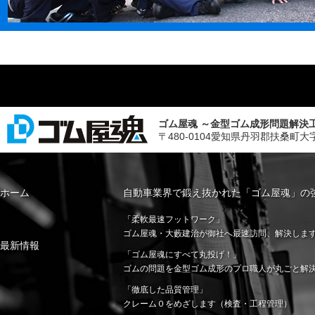
ゴム屋魂 ～金型ゴム成形問題解決
〒480-0104愛知県丹羽郡扶桑町大字斉藤字山
ホーム
自動車業界で鍛え抜かれた「ゴム屋魂」の
「柔軟最速フットワーク」
ゴム屋魂・大藪建治が御社へ最速訪問、解決しま
最新情報
「ゴム屋魂にすべて丸投げ！」
ゴムの問題を金型ゴム成形のプロ職人が丸ごと解
「徹底した品質管理」
クレーム０をめざします（検査・工程管理）