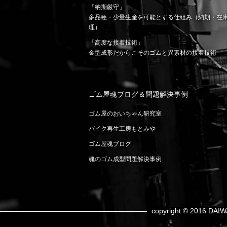
「納期厳守」
多品種・少量生産を可能とする仕組み（納期・在
理）
「高度な接着技術」
金型成形だからこそのゴムと異素材の接着技術
ゴム屋魂ブログ＆問題解決事例
ゴム屋のおいちゃん研究室
バイク再生工房もとみや
ゴム屋魂ブログ
魂のゴム成型問題解決事例
copyright © 2016 DAIW