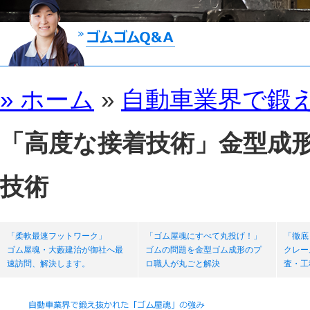
» ホーム
»
自動車業界で鍛
「高度な接着技術」金型成
技術
「柔軟最速フットワーク」
「ゴム屋魂にすべて丸投げ！」
「徹底
ゴム屋魂・大藪建治が御社へ最
ゴムの問題を金型ゴム成形のプ
クレー
速訪問、解決します。
ロ職人が丸ごと解決
査・工