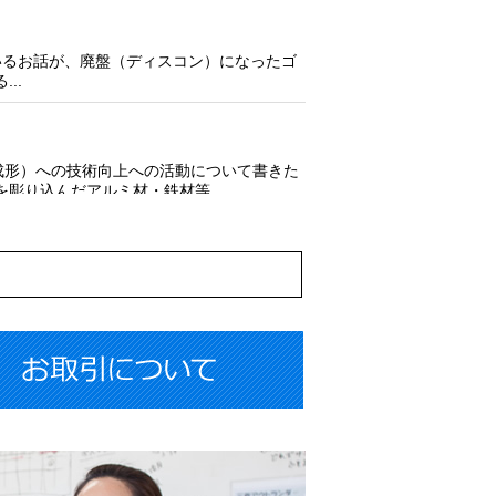
いるお話が、廃盤（ディスコン）になったゴ
..
成形）への技術向上への活動について書きた
彫り込んだアルミ材・鉄材等...
の一言！ お前らの趣味は・・・と・・・ 他
？ ...
入れることは、よくある話です。 今回、ゴ
 ...