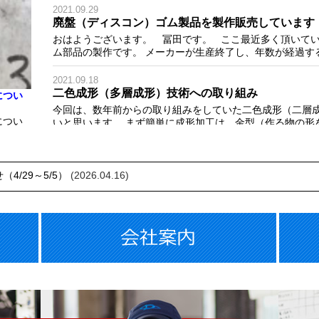
2021.09.29
廃盤（ディスコン）ゴム製品を製作販売しています
おはようございます。 冨田です。 ここ最近多く頂いて
ム部品の製作です。 メーカーが生産終了し、年数が経過する.
2021.09.18
二色成形（多層成形）技術への取り組み
につい
今回は、数年前からの取り組みをしていた二色成形（二層
につい
いと思います。 まず簡単に成形加工は、金型（作る物の形を
2021.06.20
旧車？ バイク再生計画始動～（NSR５０）
4/29～5/5）
(2026.04.16)
久しぶりの投稿で・・・ 仕事の中で、月一会議の中に社長
メンバーを始め・・・なんといきなり～で自分はと言えば～？？
2021.04.29
ゴムに文字入れの試作
ゴムに文字入れの試作 ゴム製品に識別などの目的で刻印を
ムに文字を入れる試作を行いました。 試作事例は将棋駒です。