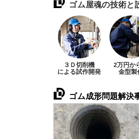
ゴム屋魂の技術と
３Ｄ切削機
2万円か
による試作開発
金型製
ゴム成形問題解決