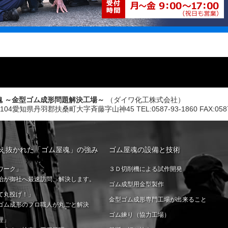
魂 ～金型ゴム成形問題解決工場～
（ダイワ化工株式会社）
0104愛知県丹羽郡扶桑町大字斉藤字山神45 TEL:0587-93-1860 FAX:0587-
え抜かれた「ゴム屋魂」の強み
ゴム屋魂の設備と技術
ワーク」
３Ｄ切削機による試作開発
治が御社へ最速訪問、解決します。
ゴム成型用金型製作
て丸投げ！」
金型ゴム成形専門工場が出来ること
ゴム成形のプロ職人が丸ごと解決
ゴム練り（協力工場）
理」