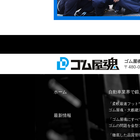
ゴム屋
〒480-
ホーム
自動車業界で鍛
「柔軟最速フット
ゴム屋魂・大藪建
最新情報
「ゴム屋魂にすべ
ゴムの問題を金型
「徹底した品質管