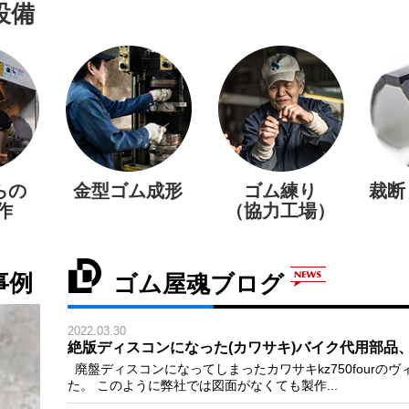
設備
らの
金型ゴム成形
ゴム練り
裁断
作
（協力工場）
事例
ゴム屋魂ブログ
2022.03.30
絶版ディスコンになった(カワサキ)バイク代用部品
廃盤ディスコンになってしまったカワサキkz750fourの
た。 このように弊社では図面がなくても製作...