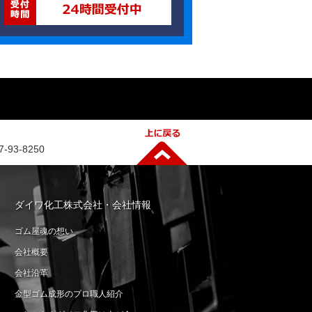
93-8250
ダイワ化工株式会社・会社情報
ゴム屋魂の想い
会社概要
会社沿革
金型ゴム成形のプロ職人紹介