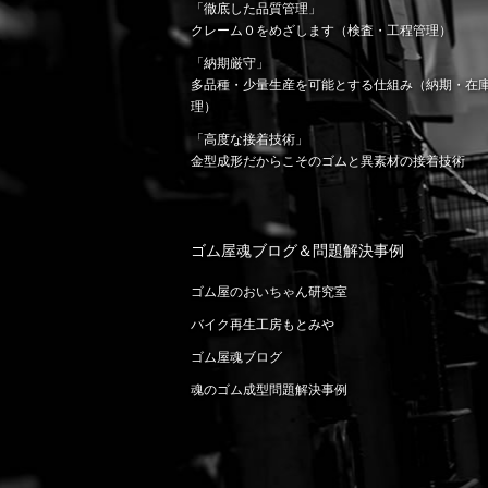
「徹底した品質管理」
クレーム０をめざします（検査・工程管理）
「納期厳守」
多品種・少量生産を可能とする仕組み（納期・在
理）
「高度な接着技術」
金型成形だからこそのゴムと異素材の接着技術
ゴム屋魂ブログ＆問題解決事例
ゴム屋のおいちゃん研究室
バイク再生工房もとみや
ゴム屋魂ブログ
魂のゴム成型問題解決事例