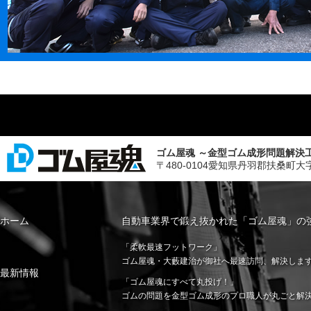
ゴム屋魂 ～金型ゴム成形問題解決
〒480-0104愛知県丹羽郡扶桑町大字斉藤字山
ホーム
自動車業界で鍛え抜かれた「ゴム屋魂」の
「柔軟最速フットワーク」
ゴム屋魂・大藪建治が御社へ最速訪問、解決しま
最新情報
「ゴム屋魂にすべて丸投げ！」
ゴムの問題を金型ゴム成形のプロ職人が丸ごと解