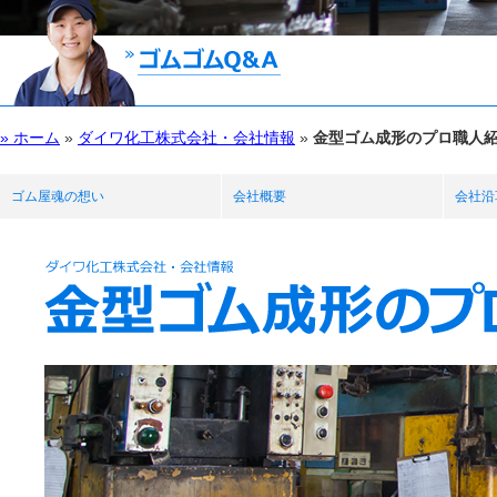
» ホーム
»
ダイワ化工株式会社・会社情報
»
金型ゴム成形のプロ職人
ゴム屋魂の想い
会社概要
会社沿