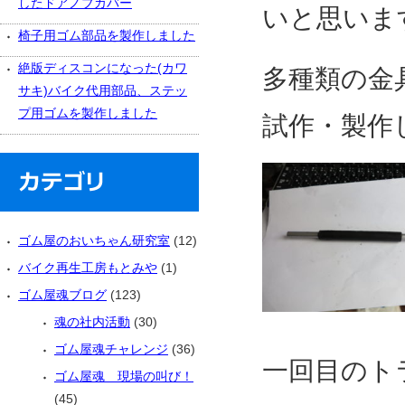
したドアノブカバー
いと思いま
椅子用ゴム部品を製作しました
絶版ディスコンになった(カワ
多種類の金
サキ)バイク代用部品、ステッ
プ用ゴムを製作しました
試作・製作
ゴム屋のおいちゃん研究室
(12)
バイク再生工房もとみや
(1)
ゴム屋魂ブログ
(123)
魂の社内活動
(30)
ゴム屋魂チャレンジ
(36)
一回目のト
ゴム屋魂 現場の叫び！
(45)