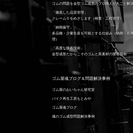
ゴムの問題を金型ゴム成形のプロ職人が丸ごと解
「徹底した品質管理」
クレーム０をめざします（検査・工程管理）
「納期厳守」
多品種・少量生産を可能とする仕組み（納期・在
理）
「高度な接着技術」
金型成形だからこそのゴムと異素材の接着技術
ゴム屋魂ブログ＆問題解決事例
ゴム屋のおいちゃん研究室
バイク再生工房もとみや
ゴム屋魂ブログ
魂のゴム成型問題解決事例