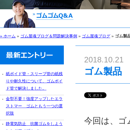
» ホーム
»
ゴム屋魂ブログ＆問題解決事例
»
ゴム屋魂ブログ
»
ゴム製
2018.10.21
ゴム製品
紙ボイド管・スリーブ管の紙残
りや耐久性について、ゴムボイ
ド管で解決しました。
金型不要！強度アップしたエラ
ストマー ゴムともう一つの選
択肢
今回は、ゴ
静電気防止 抗菌ゴムをしよう