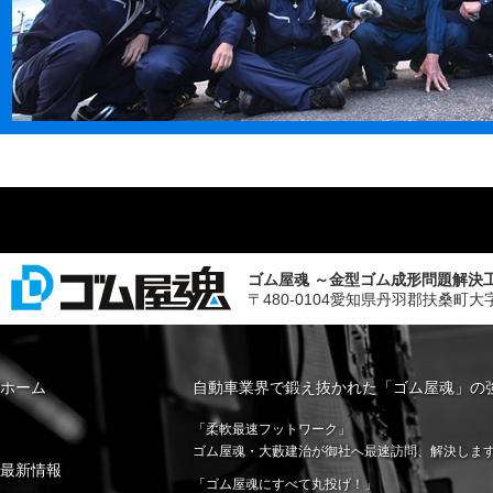
ゴム屋魂 ～金型ゴム成形問題解決
〒480-0104愛知県丹羽郡扶桑町大字斉藤字山
ホーム
自動車業界で鍛え抜かれた「ゴム屋魂」の
「柔軟最速フットワーク」
ゴム屋魂・大藪建治が御社へ最速訪問、解決しま
最新情報
「ゴム屋魂にすべて丸投げ！」