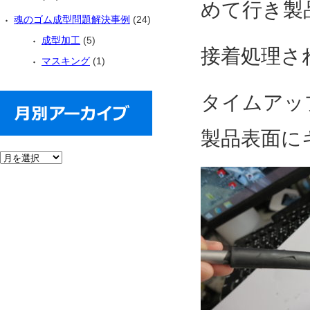
めて行き製
魂のゴム成型問題解決事例
(24)
成型加工
(5)
接着処理さ
マスキング
(1)
タイムアッ
製品表面に