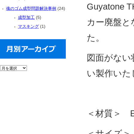
Guyaton
魂のゴム成型問題解決事例
(24)
成型加工
(5)
カー廃盤と
マスキング
(1)
た。
図面がない
い製作いた
＜材質＞ E
＜サイズ＞ 