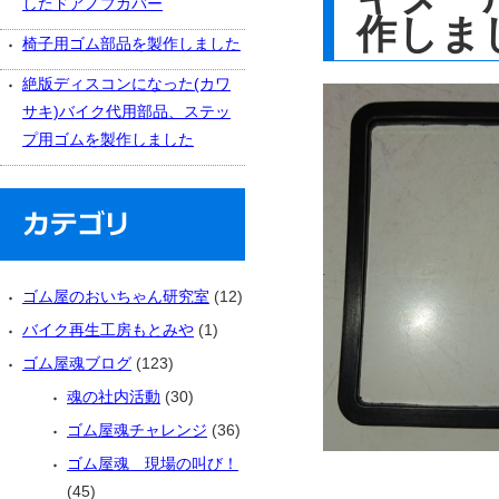
したドアノブカバー
作しま
椅子用ゴム部品を製作しました
絶版ディスコンになった(カワ
サキ)バイク代用部品、ステッ
プ用ゴムを製作しました
ゴム屋のおいちゃん研究室
(12)
バイク再生工房もとみや
(1)
ゴム屋魂ブログ
(123)
魂の社内活動
(30)
ゴム屋魂チャレンジ
(36)
ゴム屋魂 現場の叫び！
(45)