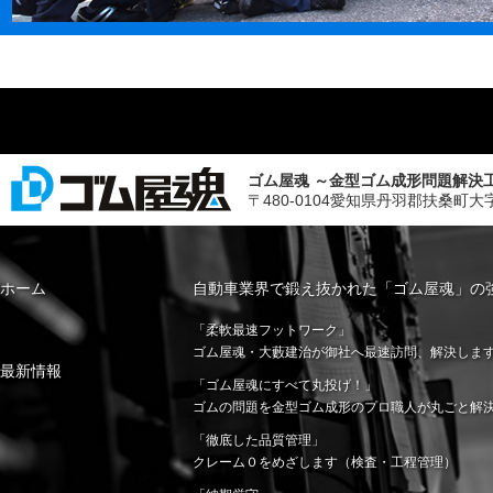
ゴム屋魂 ～金型ゴム成形問題解決
〒480-0104愛知県丹羽郡扶桑町大字斉藤字山
ホーム
自動車業界で鍛え抜かれた「ゴム屋魂」の
「柔軟最速フットワーク」
ゴム屋魂・大藪建治が御社へ最速訪問、解決しま
最新情報
「ゴム屋魂にすべて丸投げ！」
ゴムの問題を金型ゴム成形のプロ職人が丸ごと解
「徹底した品質管理」
クレーム０をめざします（検査・工程管理）