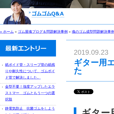
» ホーム
»
ゴム屋魂ブログ＆問題解決事例
»
魂のゴム成型問題解決事
2019.09.23
ギター用
紙ボイド管・スリーブ管の紙残
た
りや耐久性について、ゴムボイ
ド管で解決しました。
金型不要！強度アップしたエラ
ストマー ゴムともう一つの選
択肢
静電気防止 抗菌ゴムをしよう
ギター