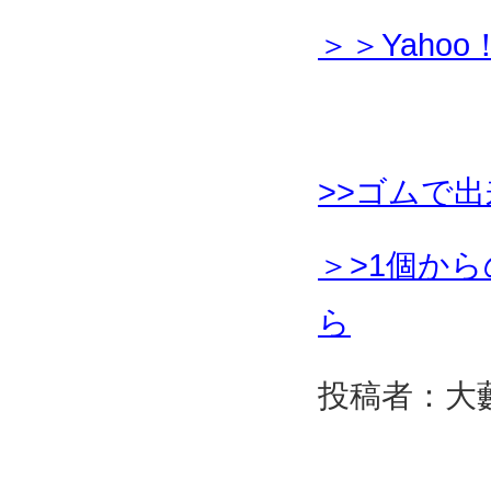
＞＞Yah
>>ゴムで
＞
>1個か
ら
投稿者：大