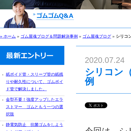
» ホーム
»
ゴム屋魂ブログ＆問題解決事例
»
ゴム屋魂ブログ
»
シリコ
2020.07.24
シリコン（
紙ボイド管・スリーブ管の紙残
例
りや耐久性について、ゴムボイ
ド管で解決しました。
金型不要！強度アップしたエラ
ストマー ゴムともう一つの選
択肢
静電気防止 抗菌ゴムをしよう