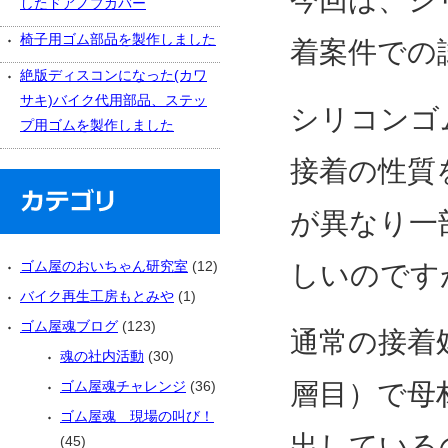
今回は、シ
したドアノブカバー
椅子用ゴム部品を製作しました
着案件での
絶版ディスコンになった(カワ
サキ)バイク代用部品、ステッ
シリコンゴ
プ用ゴムを製作しました
接着の性質
が異なり一
ゴム屋のおいちゃん研究室
(12)
しいのです
バイク再生工房もとみや
(1)
ゴム屋魂ブログ
(123)
通常の接着
魂の社内活動
(30)
ゴム屋魂チャレンジ
(36)
層目）で母
ゴム屋魂 現場の叫び！
出している
(45)