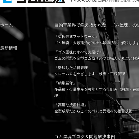
〒480-0104愛知県丹羽郡扶桑町大字斉藤字山
ホーム
自動車業界で鍛え抜かれた「ゴム屋魂」の
「柔軟最速フットワーク」
ゴム屋魂・大藪建治が御社へ最速訪問、解決しま
最新情報
「ゴム屋魂にすべて丸投げ！」
ゴムの問題を金型ゴム成形のプロ職人が丸ごと解
「徹底した品質管理」
クレーム０をめざします（検査・工程管理）
「納期厳守」
多品種・少量生産を可能とする仕組み（納期・在
理）
「高度な接着技術」
金型成形だからこそのゴムと異素材の接着技術
ゴム屋魂ブログ＆問題解決事例