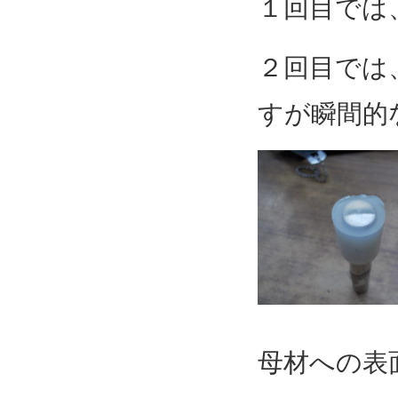
１回目では
２回目では
すが瞬間的
母材への表