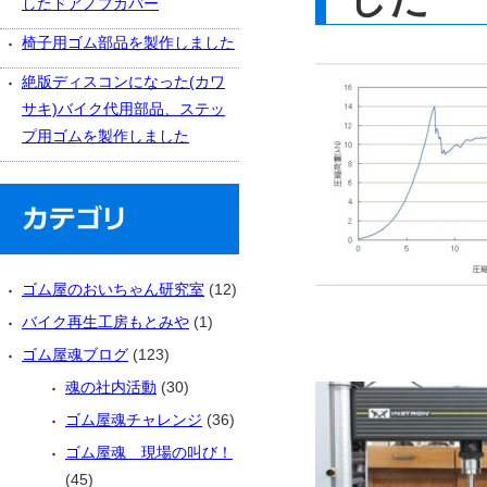
したドアノブカバー
椅子用ゴム部品を製作しました
絶版ディスコンになった(カワ
サキ)バイク代用部品、ステッ
プ用ゴムを製作しました
ゴム屋のおいちゃん研究室
(12)
バイク再生工房もとみや
(1)
ゴム屋魂ブログ
(123)
魂の社内活動
(30)
ゴム屋魂チャレンジ
(36)
ゴム屋魂 現場の叫び！
(45)