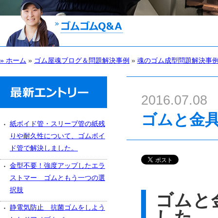
» ホーム
»
ゴム屋魂ブログ＆問題解決事例
»
魂のゴム成型問題解決事
2016.07.08
ゴムと金
紙ボイド管・スリーブ管の紙残
りや耐久性について、ゴムボイ
ド管で解決しました。
金型不要！強度アップしたエラ
ストマー ゴムともう一つの選
択肢
ゴムと
静電気防止 抗菌ゴムをしよう
した