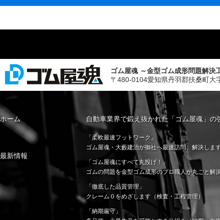
ゴム屋魂 ～金型ゴム成形問題解決
〒480-0104愛知県丹羽郡扶桑町大字斉藤字山
ホーム
自動車業界で鍛え抜かれた「ゴム屋魂」の
「柔軟最速フットワーク」
ゴム屋魂・大藪建治が御社へ最速訪問、解決しま
最新情報
「ゴム屋魂にすべて丸投げ！」
ゴムの問題を金型ゴム成形のプロ職人が丸ごと解
「徹底した品質管理」
クレーム０をめざします（検査・工程管理）
「納期厳守」