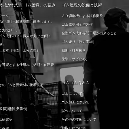
え抜かれた「ゴム屋魂」の強み
ゴム屋魂の設備と技術
ワーク」
３Ｄ切削機による試作開発
治が御社へ最速訪問、解決します。
ゴム成型用金型製作
て丸投げ！」
金型ゴム成形専門工場が出来ること
ゴム成形のプロ職人が丸ごと解決
ゴム練り（協力工場）
理」
します（検査・工程管理）
裁断・打ち抜き
塗装（サビ止め）
を可能とする仕組み（納期・在庫管
」
ゴムゴムＱ＆Ａ
そのゴムと異素材の接着技術
ゴムについて
ゴム加工について
＆問題解決事例
試作について
ん研究室
その他の技術について
とみや
お取引について