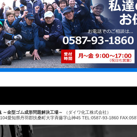
魂 ～金型ゴム成形問題解決工場～
（ダイワ化工株式会社）
0104愛知県丹羽郡扶桑町大字斉藤字山神45 TEL:0587-93-1860 FAX:0587-