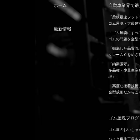
ホーム
自動車業界で鍛
「柔軟最速フット
ゴム屋魂・大藪建
最新情報
「ゴム屋魂にすべ
ゴムの問題を金型
「徹底した品質管
クレーム０をめざ
「納期厳守」
多品種・少量生産
理）
「高度な接着技術
金型成形だからこ
ゴム屋魂ブログ
ゴム屋のおいちゃ
バイク再生工房も