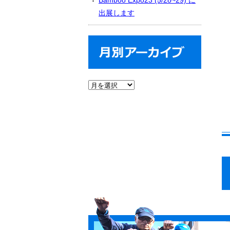
Bamboo Expo23 (5/28~29) に
出展します