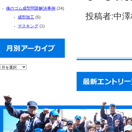
魂のゴム成型問題解決事例
(24)
投稿者:中澤
成型加工
(5)
マスキング
(1)