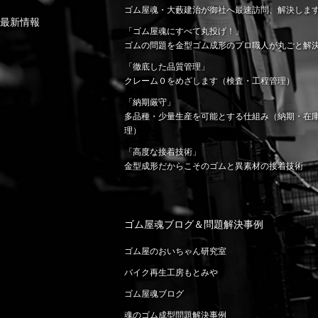
ゴム屋魂・大藪建治が御社へ最速訪問、解決しま
最新情報
「ゴム屋魂にすべて丸投げ！」
ゴムの問題を金型ゴム成形のプロ職人が丸ごと解
「徹底した品質管理」
クレーム０をめざします（検査・工程管理）
「納期厳守」
多品種・少量生産を可能とする仕組み（納期・在
理）
「高度な接着技術」
金型成形だからこそのゴムと異素材の接着技術
ゴム屋魂ブログ＆問題解決事例
ゴム屋のおいちゃん研究室
バイク再生工房もとみや
ゴム屋魂ブログ
魂のゴム成型問題解決事例