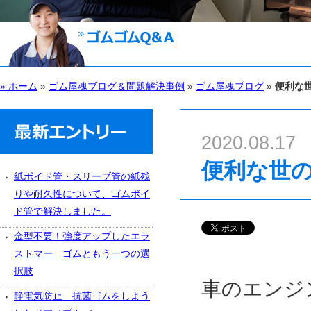
» ホーム
»
ゴム屋魂ブログ＆問題解決事例
»
ゴム屋魂ブログ
»
便利な
2020.08.17
便利な世
紙ボイド管・スリーブ管の紙残
りや耐久性について、ゴムボイ
ド管で解決しました。
金型不要！強度アップしたエラ
ストマー ゴムともう一つの選
択肢
車のエンジ
静電気防止 抗菌ゴムをしよう