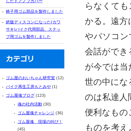
したドアノブカバー
らなくても
椅子用ゴム部品を製作しました
かる。遠方
絶版ディスコンになった(カワ
サキ)バイク代用部品、ステッ
やパソコン
プ用ゴムを製作しました
会話ができ
が今では当
ゴム屋のおいちゃん研究室
(12)
世の中にな
バイク再生工房もとみや
(1)
のは私達人
ゴム屋魂ブログ
(123)
魂の社内活動
(30)
便利なもの
ゴム屋魂チャレンジ
(36)
ゴム屋魂 現場の叫び！
ものを考え
(45)