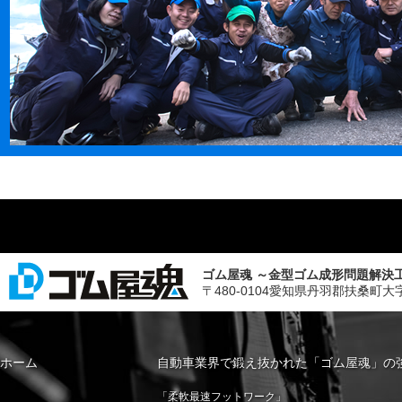
ゴム屋魂 ～金型ゴム成形問題解決
〒480-0104愛知県丹羽郡扶桑町大字斉藤字山
ホーム
自動車業界で鍛え抜かれた「ゴム屋魂」の
「柔軟最速フットワーク」