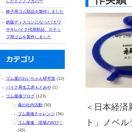
したドアノブカバー
椅子用ゴム部品を製作しました
絶版ディスコンになった(カワ
サキ)バイク代用部品、ステッ
プ用ゴムを製作しました
ゴム屋のおいちゃん研究室
(12)
バイク再生工房もとみや
(1)
ゴム屋魂ブログ
(123)
＜日本経済新
魂の社内活動
(30)
ゴム屋魂チャレンジ
(36)
ト」ノベル
ゴム屋魂 現場の叫び！
(45)