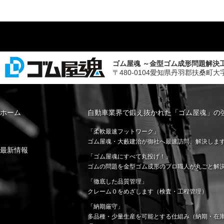
ゴム屋魂 ～金型ゴム成形問題解決
〒480-0104愛知県丹羽郡扶桑町大字斉藤字山
ホーム
自動車業界で鍛え抜かれた「ゴム屋魂」の
「柔軟最速フットワーク」
ゴム屋魂・大藪建治が御社へ最速訪問、解決しま
最新情報
「ゴム屋魂にすべて丸投げ！」
ゴムの問題を金型ゴム成形のプロ職人が丸ごと解
「徹底した品質管理」
クレーム０をめざします（検査・工程管理）
「納期厳守」
多品種・少量生産を可能とする仕組み（納期・在