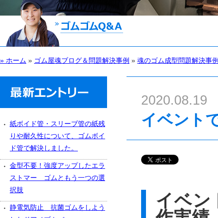
» ホーム
»
ゴム屋魂ブログ＆問題解決事例
»
魂のゴム成型問題解決事
2020.08.19
イベント
紙ボイド管・スリーブ管の紙残
りや耐久性について、ゴムボイ
ド管で解決しました。
金型不要！強度アップしたエラ
ストマー ゴムともう一つの選
択肢
イベン
静電気防止 抗菌ゴムをしよう
作実績