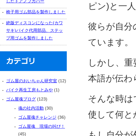
したドアノブカバー
ピン)と一
椅子用ゴム部品を製作しました
絶版ディスコンになった(カワ
彼らが自分
サキ)バイク代用部品、ステッ
プ用ゴムを製作しました
ています。
しかし、重
本語が伝わ
ゴム屋のおいちゃん研究室
(12)
バイク再生工房もとみや
(1)
そんな時は
ゴム屋魂ブログ
(123)
魂の社内活動
(30)
使して何と
ゴム屋魂チャレンジ
(36)
ゴム屋魂 現場の叫び！
もし自分が
(45)