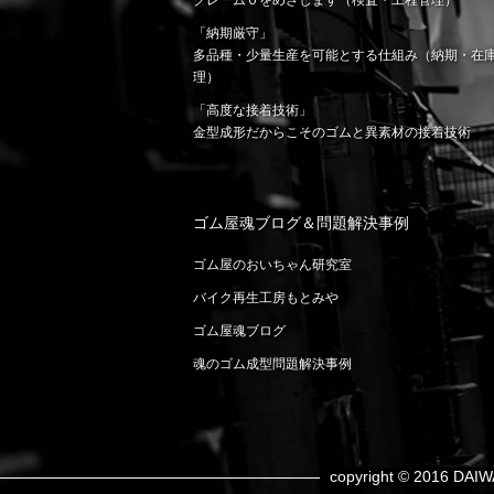
クレーム０をめざします（検査・工程管理）
「納期厳守」
多品種・少量生産を可能とする仕組み（納期・在
理）
「高度な接着技術」
金型成形だからこそのゴムと異素材の接着技術
ゴム屋魂ブログ＆問題解決事例
ゴム屋のおいちゃん研究室
バイク再生工房もとみや
ゴム屋魂ブログ
魂のゴム成型問題解決事例
copyright © 2016 DAIW