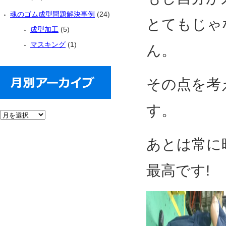
魂のゴム成型問題解決事例
(24)
とてもじゃ
成型加工
(5)
マスキング
(1)
ん。
その点を考
す。
あとは常に
最高です!