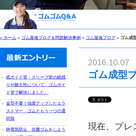
» ホーム
»
ゴム屋魂ブログ＆問題解決事例
»
ゴム屋魂ブログ
»
ゴム成
2016.10.07
ゴム成型
紙ボイド管・スリーブ管の紙残
りや耐久性について、ゴムボイ
ド管で解決しました。
金型不要！強度アップしたエラ
ストマー ゴムともう一つの選
択肢
現在、プレ
静電気防止 抗菌ゴムをしよう