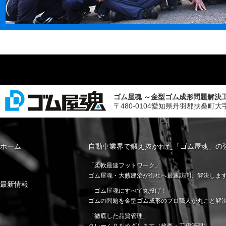
ゴム屋魂 ～金型ゴム成形問題解決
〒480-0104愛知県丹羽郡扶桑町大字斉藤字山
ホーム
自動車業界で鍛え抜かれた「ゴム屋魂」の
「柔軟最速フットワーク」
ゴム屋魂・大藪建治が御社へ最速訪問、解決しま
最新情報
「ゴム屋魂にすべて丸投げ！」
ゴムの問題を金型ゴム成形のプロ職人が丸ごと解
「徹底した品質管理」