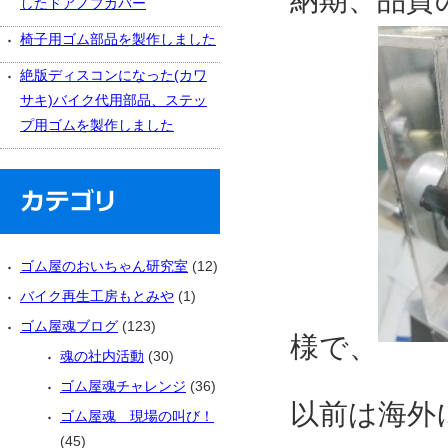
納期、品質
したドアノブカバー
椅子用ゴム部品を製作しました
絶版ディスコンになった(カワ
サキ)バイク代用部品、ステッ
プ用ゴムを製作しました
ゴム屋のおいちゃん研究室
(12)
バイク再生工房もとみや
(1)
ゴム屋魂ブログ
(123)
様で、
魂の社内活動
(30)
ゴム屋魂チャレンジ
(36)
以前は海外
ゴム屋魂 現場の叫び！
(45)