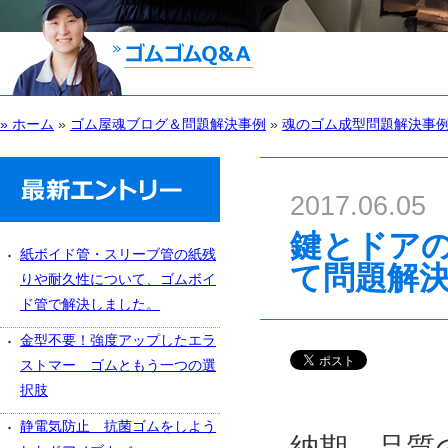
» ホーム
»
ゴム屋魂ブログ＆問題解決事例
»
魂のゴム成型問題解決事
2017.06.05
鍵とドア
紙ボイド管・スリーブ管の紙残
て問題解
りや耐久性について、ゴムボイ
ド管で解決しました。
金型不要！強度アップしたエラ
ストマー ゴムともう一つの選
択肢
静電気防止 抗菌ゴムをしよう