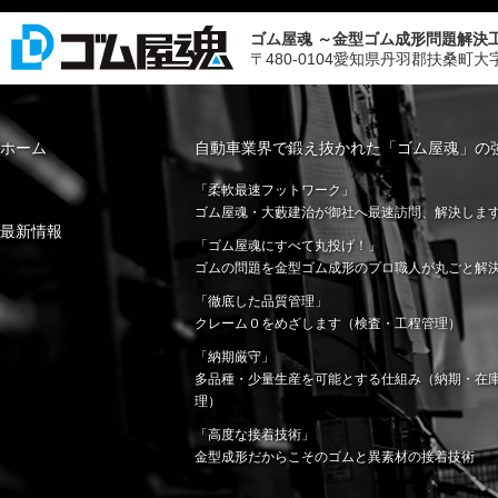
ゴム屋魂 ～金型ゴム成形問題解決
〒480-0104愛知県丹羽郡扶桑町大字斉藤字山
ホーム
自動車業界で鍛え抜かれた「ゴム屋魂」の
「柔軟最速フットワーク」
ゴム屋魂・大藪建治が御社へ最速訪問、解決しま
最新情報
「ゴム屋魂にすべて丸投げ！」
ゴムの問題を金型ゴム成形のプロ職人が丸ごと解
「徹底した品質管理」
クレーム０をめざします（検査・工程管理）
「納期厳守」
多品種・少量生産を可能とする仕組み（納期・在
理）
「高度な接着技術」
金型成形だからこそのゴムと異素材の接着技術