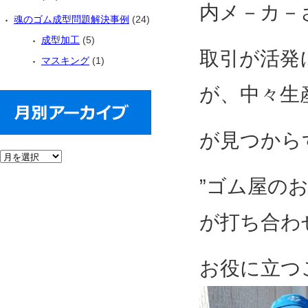
内メ－カ－
魂のゴム成型問題解決事例
(24)
成型加工
(5)
取引が活発
マスキング
(1)
が、中々生
が見つから
”ゴム屋の
が打ち合わ
お役に立つ