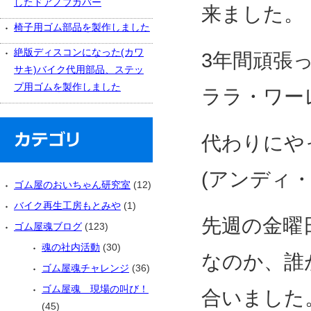
したドアノブカバー
来ました。
椅子用ゴム部品を製作しました
絶版ディスコンになった(カワ
3年間頑張
サキ)バイク代用部品、ステッ
プ用ゴムを製作しました
ララ・ワー
代わりにや
(アンディ
ゴム屋のおいちゃん研究室
(12)
バイク再生工房もとみや
(1)
先週の金曜
ゴム屋魂ブログ
(123)
魂の社内活動
(30)
なのか、誰
ゴム屋魂チャレンジ
(36)
ゴム屋魂 現場の叫び！
合いました
(45)