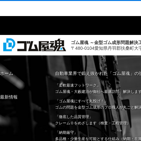
ゴム屋魂 ～金型ゴム成形問題解決
〒480-0104愛知県丹羽郡扶桑町大字斉藤字山
ホーム
自動車業界で鍛え抜かれた「ゴム屋魂」の
「柔軟最速フットワーク」
ゴム屋魂・大藪建治が御社へ最速訪問、解決しま
最新情報
「ゴム屋魂にすべて丸投げ！」
ゴムの問題を金型ゴム成形のプロ職人が丸ごと解
「徹底した品質管理」
クレーム０をめざします（検査・工程管理）
「納期厳守」
多品種・少量生産を可能とする仕組み（納期・在