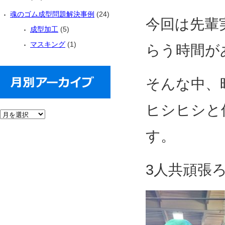
魂のゴム成型問題解決事例
(24)
今回は先輩
成型加工
(5)
マスキング
(1)
らう時間が
そんな中、
ヒシヒシと
す。
3人共頑張