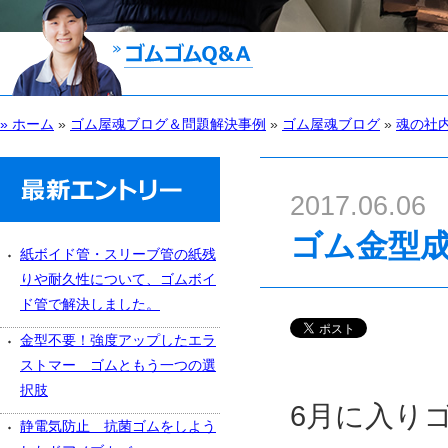
» ホーム
»
ゴム屋魂ブログ＆問題解決事例
»
ゴム屋魂ブログ
»
魂の社
2017.06.06
ゴム金型
紙ボイド管・スリーブ管の紙残
りや耐久性について、ゴムボイ
ド管で解決しました。
金型不要！強度アップしたエラ
ストマー ゴムともう一つの選
択肢
6月に入り
静電気防止 抗菌ゴムをしよう