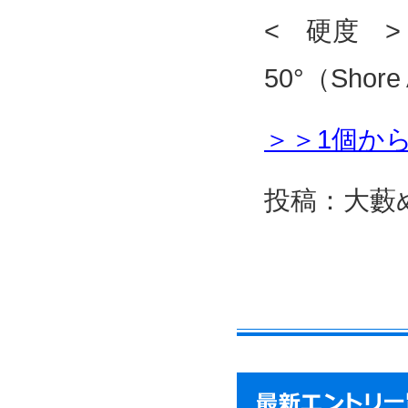
< 硬度 >
50°（Shore
＞＞1個か
投稿：大藪