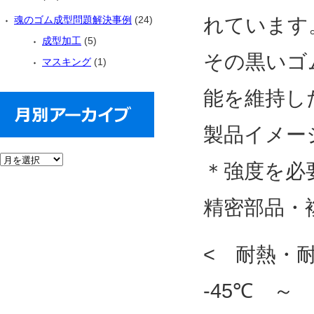
魂のゴム成型問題解決事例
(24)
れています
成型加工
(5)
その黒いゴ
マスキング
(1)
能を維持し
製品イメー
＊強度を必
精密部品・
< 耐熱・
-45℃ ～ 