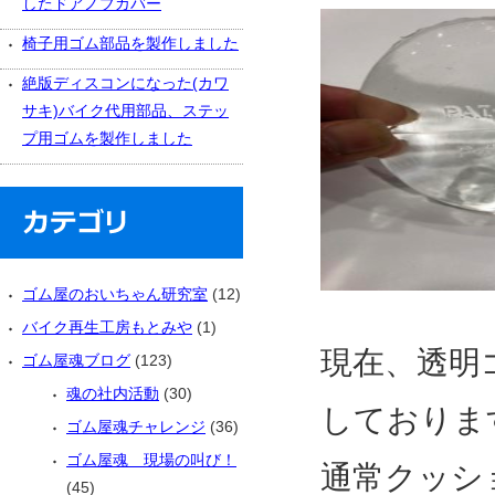
したドアノブカバー
椅子用ゴム部品を製作しました
絶版ディスコンになった(カワ
サキ)バイク代用部品、ステッ
プ用ゴムを製作しました
ゴム屋のおいちゃん研究室
(12)
バイク再生工房もとみや
(1)
現在、透明
ゴム屋魂ブログ
(123)
魂の社内活動
(30)
しておりま
ゴム屋魂チャレンジ
(36)
ゴム屋魂 現場の叫び！
通常クッシ
(45)