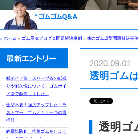
» ホーム
»
ゴム屋魂ブログ＆問題解決事例
»
魂のゴム成型問題解決事
2020.09.01
透明ゴム
紙ボイド管・スリーブ管の紙残
りや耐久性について、ゴムボイ
ド管で解決しました。
金型不要！強度アップしたエラ
ストマー ゴムともう一つの選
択肢
透明ゴ
静電気防止 抗菌ゴムをしよう