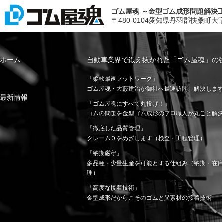
ゴム屋魂 ～金型ゴム成形問題解決
〒480-0104愛知県丹羽郡扶桑町大字斉藤字山
ホーム
自動車業界で鍛え抜かれた「ゴム屋魂」の
「柔軟最速フットワーク」
ゴム屋魂・大藪建治が御社へ最速訪問、解決しま
最新情報
「ゴム屋魂にすべて丸投げ！」
ゴムの問題を金型ゴム成形のプロ職人が丸ごと解
「徹底した品質管理」
クレーム０をめざします（検査・工程管理）
「納期厳守」
多品種・少量生産を可能とする仕組み（納期・在
理）
「高度な接着技術」
金型成形だからこそのゴムと異素材の接着技術